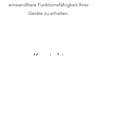
einwandfreie Funktionsfähigkeit Ihrer
Geräte zu erhalten.
Kontakt
Sagt dir das Angebot zu?
Kontaktiere uns für weitere Infos.
Vorname
Nachname