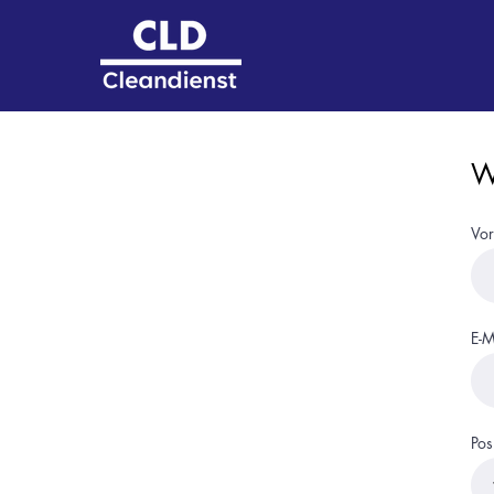
W
Vo
E-M
Pos