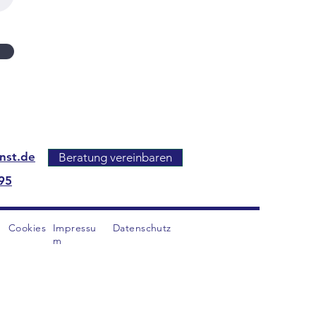
enst.de
Beratung vereinbaren
95
Cookies
Impressu
Datenschutz
m